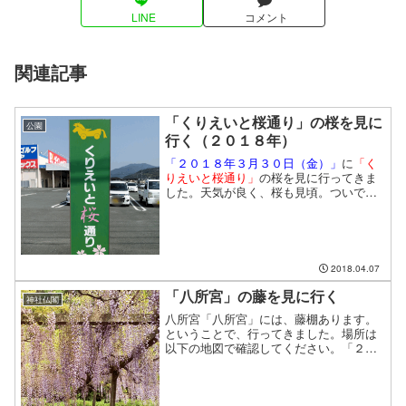
LINE
コメント
関連記事
「くりえいと桜通り」の桜を見に
公園
行く（２０１８年）
「２０１８年３月３０日（金）」
に
「く
りえいと桜通り」
の桜を見に行ってきま
した。天気が良く、桜も見頃。ついでに
「サツキ公園」
の桜も見物です。
2018.04.07
「八所宮」の藤を見に行く
神社仏閣
八所宮「八所宮」には、藤棚あります。
ということで、行ってきました。場所は
以下の地図で確認してください。「２０
１６年４月２６日」に行きました。この
日の天気は晴れ。まずは参道を通ってお
参りします。見事に誰もいませんでし
た。天気は良かったんですけ・・・