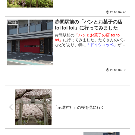
2016.04.26
赤間駅前の「パンとお菓子の店
宗像市
toi toi toi」に行ってみました
赤間駅前の
「パンとお菓子の店 toi toi
toi」
に行ってみました。たくさんのパン
などがあり、特に
「ドイツコッペ」
がお
すすめ。パリッとした香ばしい外側と、
ふわっとした中の生地で非常に美味しか
ったです。
2018.04.06
「示現神社」の桜を見に行く