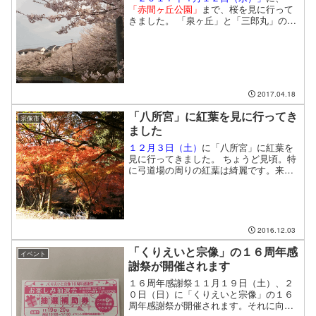
「赤間ヶ丘公園」
まで、桜を見に行って
きました。 「泉ヶ丘」と「三郎丸」の間
に位置する公園で、住宅地の斜面に植え
られている桜は圧巻です。
2017.04.18
「八所宮」に紅葉を見に行ってき
宗像市
ました
１２月３日（土）
に「八所宮」に紅葉を
見に行ってきました。 ちょうど見頃。特
に弓道場の周りの紅葉は綺麗です。来訪
者も少なく、ゆっくり見るのにおすすめ
な場所です。
2016.12.03
「くりえいと宗像」の１６周年感
イベント
謝祭が開催されます
１６周年感謝祭１１月１９日（土）、２
０日（日）に「くりえいと宗像」の１６
周年感謝祭が開催されます。それに向け