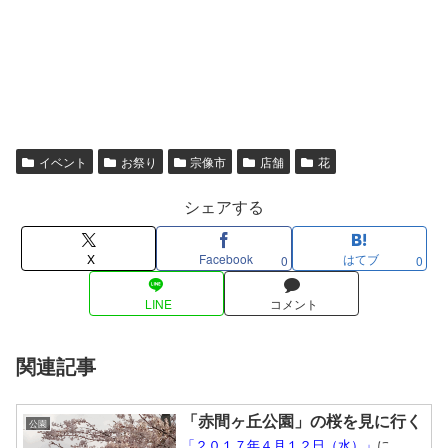
イベント
お祭り
宗像市
店舗
花
シェアする
X
Facebook
はてブ
0
0
LINE
コメント
関連記事
「赤間ヶ丘公園」の桜を見に行く
公園
「２０１７年４月１２日（水）」
に、