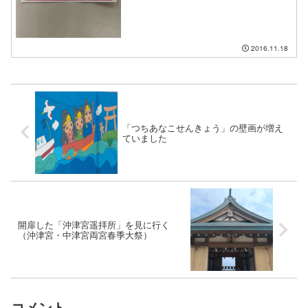
て現在、共催店舗で買い物をすると５０
０円毎に抽選補助券が貰えます。６枚集
めると１回抽選ができます。（抽選会は
１９日、２０日の両日に開・・・
2016.11.18
「つちあなこせんきょう」の壁画が増え
ていました
開扉した「沖津宮遥拝所」を見に行く
（沖津宮・中津宮両宮春季大祭）
コメント