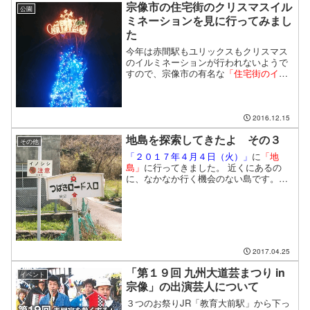
宗像市の住宅街のクリスマスイル
公園
ミネーションを見に行ってみまし
た
今年は赤間駅もユリックスもクリスマス
のイルミネーションが行われないようで
すので、宗像市の有名な
「住宅街のイル
ミネーション」
を見に行ってきました。
公園には大きなクリスマスツリーのイル
ミネーションもあり、綺麗です。
2016.12.15
地島を探索してきたよ その３
その他
「２０１７年４月４日（火）」
に
「地
島」
に行ってきました。 近くにあるの
に、なかなか行く機会のない島です。今
回は、
「その３」
です。「つばきロード
（遠見山遊歩道）」を散策します。
2017.04.25
「第１９回 九州大道芸まつり in
イベント
宗像」の出演芸人について
３つのお祭りJR「教育大前駅」から下っ