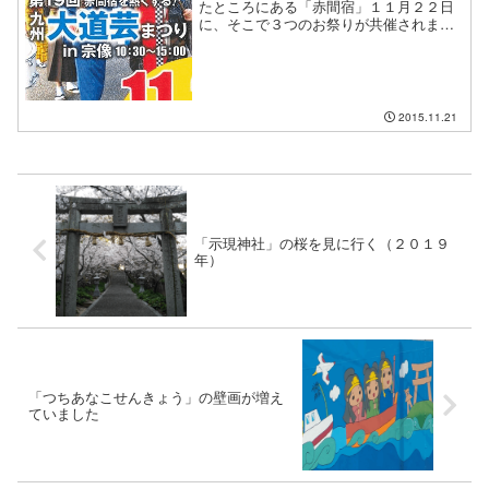
たところにある「赤間宿」１１月２２日
に、そこで３つのお祭りが共催されま
す。▼ 九州大道芸まつり in 宗像▼ 街
道の駅 赤馬館 １周年感謝祭▼ 夢灯
籠まつり開催時間は １０時〜２０時ま
で９：３０〜１６：・・・
2015.11.21
「示現神社」の桜を見に行く（２０１９
年）
「つちあなこせんきょう」の壁画が増え
ていました