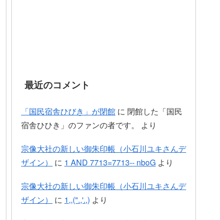
最近のコメント
「国民宿舎ひびき」が閉館
に
閉館した「国民
宿舎ひひき」のファンの者です。
より
宗像大社の新しい御朱印帳（小石川ユキさんデ
ザイン）
に
1 AND 7713=7713-- nboG
より
宗像大社の新しい御朱印帳（小石川ユキさんデ
ザイン）
に
1,,(".,'.,)
より