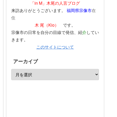
「in M」木尾の人言ブログ
来訪ありがとうございます。
福岡県宗像市
在
住
木 尾（Kio）
です。
宗像市の日常を自分の目線で発信、紹
介
してい
きます。
このサイトについて
アーカイブ