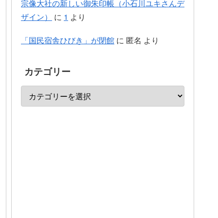
宗像大社の新しい御朱印帳（小石川ユキさんデ
ザイン）
に
1
より
「国民宿舎ひびき」が閉館
に
匿名
より
カテゴリー